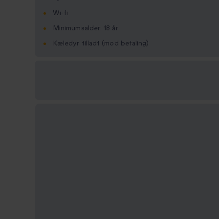
Wi-fi
Minimumsalder: 18 år
Kæledyr tilladt (mod betaling)
Vælg
mellem