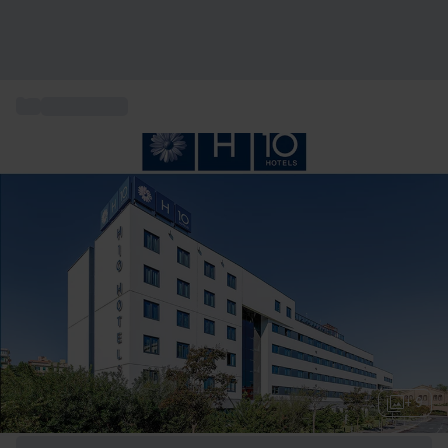
...
Storbyrejser
+ 9