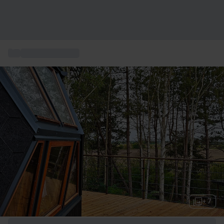
...
Unik Overnatning
+ 7