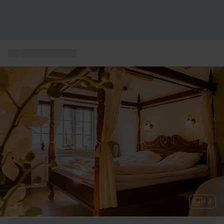
...
Weekendophold
+ 3