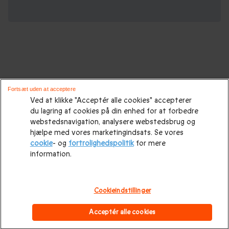
Oplevelsesgaver til enhver lejlighed :
Fortsæt uden at acceptere
Ved at klikke "Acceptér alle cookies" accepterer
du lagring af cookies på din enhed for at forbedre
Gaveidéer
|
Gaveidéer til ham
|
Gaver til hende
|
Gaver til
webstedsnavigation, analysere webstedsbrug og
hende
|
Fødselsdagsgaver
|
Morsdagsgave
|
Farsdagsgaver
|
hjælpe med vores marketingindsats. Se vores
cookie
- og
fortrolighedspolitik
for mere
Bryllupsgave.
|
Bryllupsdagsgave
|
Julegaveidéer
|
Julegave
information.
til hende
|
Julegaveidéer til ham
|
Julegave til par
|
Julegave
til far
|
Julegave til mor
|
Julegave til forældre
|
Mandelgave
Cookieindstillinger
|
Valentinsdagsgave
|
Valentinsgaver til hende
|
Acceptér alle cookies
Valentinsgaver til ham
|
Gavekort