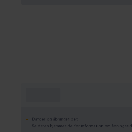
Hvad skal jeg
vide?
Datoer og åbningstider:
Se deres hjemmeside for information om åbningstid