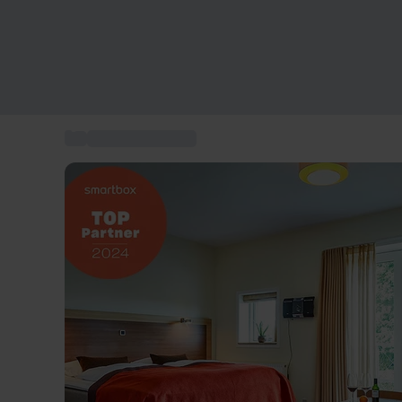
...
4-stjernet ophold