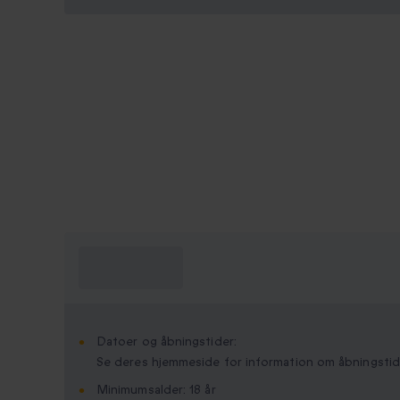
Hvad skal jeg
vide?
Datoer og åbningstider:
Se deres hjemmeside for information om åbningstid
Minimumsalder: 18 år