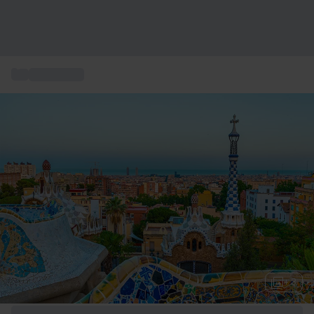
...
Storbyferie
+ 3