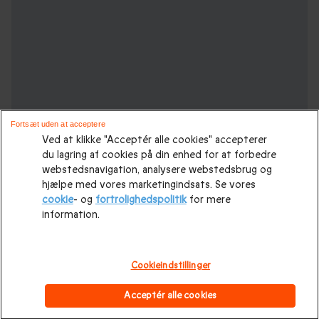
Fortsæt uden at acceptere
Ved at klikke "Acceptér alle cookies" accepterer
du lagring af cookies på din enhed for at forbedre
webstedsnavigation, analysere webstedsbrug og
hjælpe med vores marketingindsats. Se vores
cookie
- og
fortrolighedspolitik
for mere
information.
Oplevelsesgaver til enhver lejlighed :
Cookieindstillinger
Hotelophold
|
Weekendophold
|
Romantisk ophold
|
Spa &
Acceptér alle cookies
Wellnessophold
|
Krydstogt og minicruise
|
Kroophold