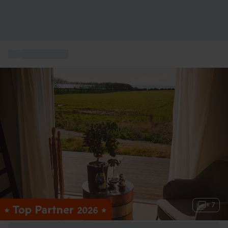
...
Ophold i gave
+ 7