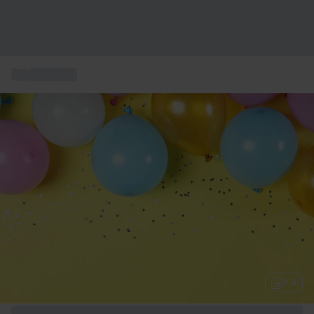
...
Gaveideer
+ 4