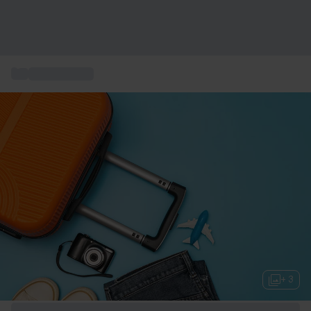
...
Ophold i gave
+ 3