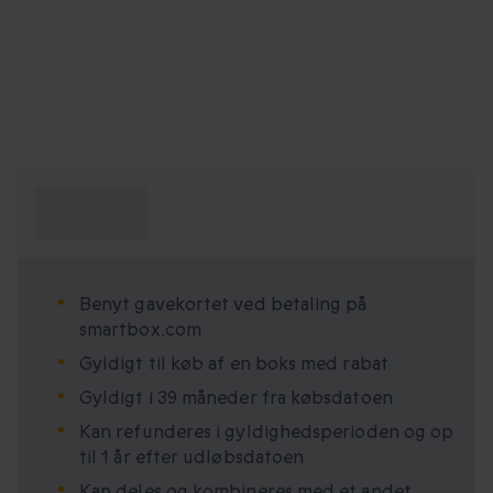
Hvad skal jeg
vide?
Benyt gavekortet ved betaling på
smartbox.com
Gyldigt til køb af en boks med rabat
Gyldigt i 39 måneder fra købsdatoen
Kan refunderes i gyldighedsperioden og op
til 1 år efter udløbsdatoen
Kan deles og kombineres med et andet