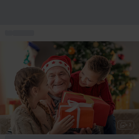
...
Gaveideer
+ 3