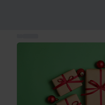
...
Julegaver