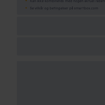
Kan ikke kombineres med nogen aktuel raba
Se vilkår og betingelser på smartbox.com
Vælg
mellem