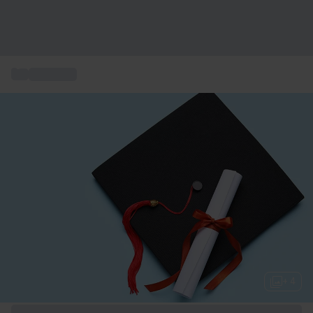
...
Gaveideer
+ 4