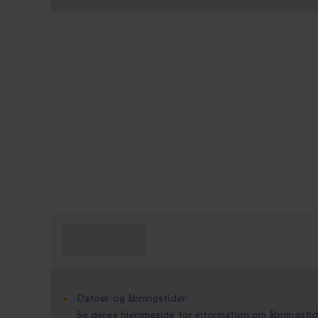
Hvad skal jeg
vide?
Datoer og åbningstider:
Se deres hjemmeside for information om åbningstid