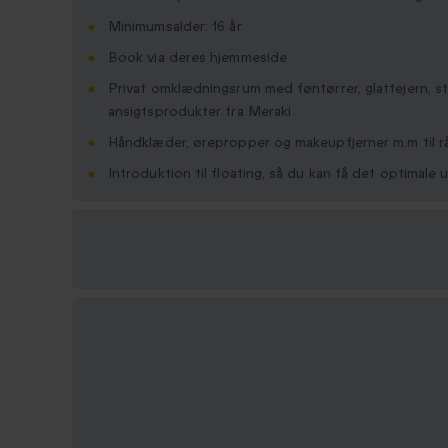
Minimumsalder: 16 år
Book via deres hjemmeside
Privat omklædningsrum med føntørrer, glattejern, s
ansigtsprodukter fra Meraki
Håndklæder, ørepropper og makeupfjerner m.m til r
Introduktion til floating, så du kan få det optimale 
Vælg
mellem