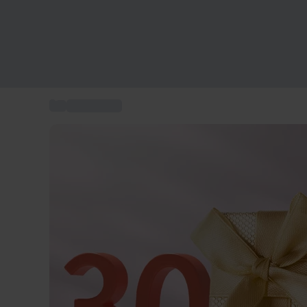
...
30-års gave