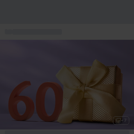
...
60-års fødselsdagsgave
+ 7