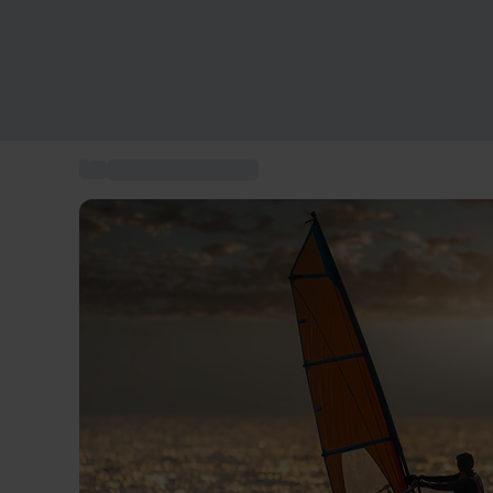
...
oplevelse på vandet