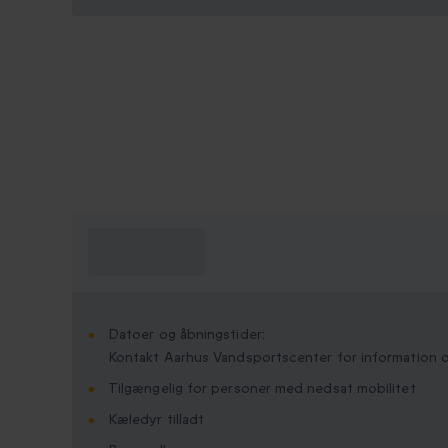
Hvad skal jeg
vide?
Datoer og åbningstider:
Kontakt Aarhus Vandsportscenter for information o
Tilgængelig for personer med nedsat mobilitet
Kæledyr tilladt