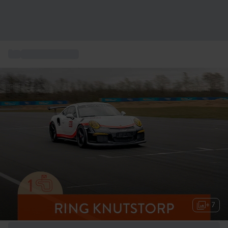
...
Action Gavekort
+ 7