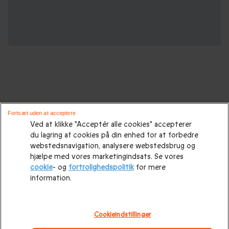
Oplevelsesgaver til enhver lejlighed :
Fortsæt uden at acceptere
Ved at klikke "Acceptér alle cookies" accepterer
du lagring af cookies på din enhed for at forbedre
Gaveidéer
|
Gaveidéer til ham
|
Gaver til hende
|
Gaver til
webstedsnavigation, analysere webstedsbrug og
hende
|
Fødselsdagsgaver
|
Morsdagsgave
|
Farsdagsgaver
|
hjælpe med vores marketingindsats. Se vores
cookie
- og
fortrolighedspolitik
for mere
Bryllupsgave.
|
Bryllupsdagsgave
|
Julegaveidéer
|
Julegave
information.
til hende
|
Julegaveidéer til ham
|
Julegave til par
|
Julegave
til far
|
Julegave til mor
|
Julegave til forældre
|
Mandelgave
Cookieindstillinger
|
Valentinsdagsgave
|
Valentinsgaver til hende
|