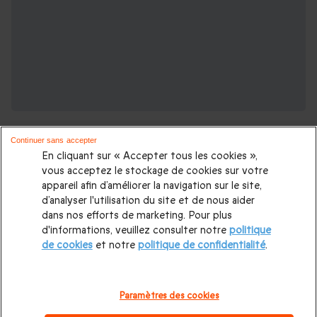
Continuer sans accepter
En cliquant sur « Accepter tous les cookies »,
vous acceptez le stockage de cookies sur votre
appareil afin d’améliorer la navigation sur le site,
d’analyser l'utilisation du site et de nous aider
D'autres expériences pour les fans de
dans nos efforts de marketing. Pour plus
pilotage :
d'informations, veuillez consulter notre
politique
de cookies
et notre
politique de confidentialité
.
Stage Pilotage
|
Stage de pilotage Ferrari
|
Stage de
pilotage Lamborghini
|
Stage de pilotage Porsche
|
Pilotage
Paramètres des cookies
Char d'Assaut
|
Circuit auto de Monza
|
Circuit auto de