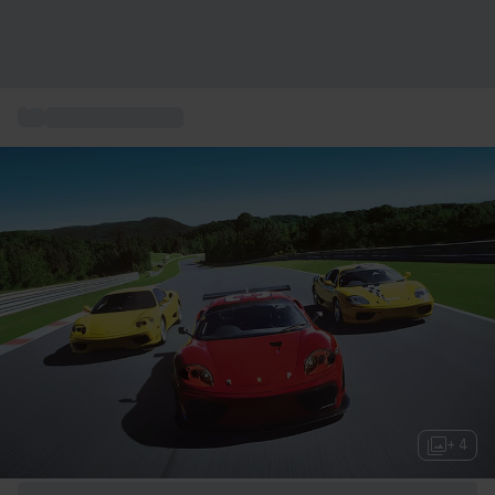
...
Pilotages voitures
+ 4