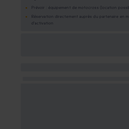
Prévoir : équipement de motocross (location possi
Réservation directement auprès du partenaire en 
d'activation
Options cadeau
disponibles