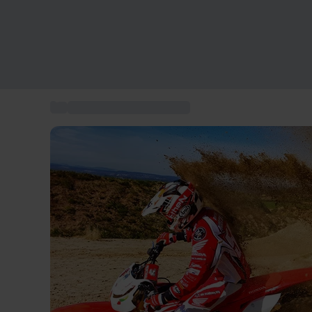
...
Stages pilotages voitures