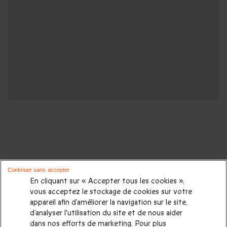
D'autres idées de cadeaux pour vos
Continuer sans accepter
proches :
En cliquant sur « Accepter tous les cookies »,
vous acceptez le stockage de cookies sur votre
appareil afin d’améliorer la navigation sur le site,
Cadeaux d'anniversaire
|
Cadeaux femme
|
Cadeaux homme
|
d’analyser l'utilisation du site et de nous aider
Cadeaux couple
|
Cadeau Noël
|
Cadeau de Noël femme
|
dans nos efforts de marketing. Pour plus