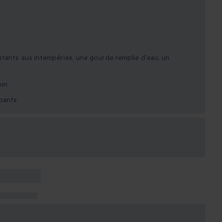
stants aux intempéries, une gourde remplie d'eau, un
oin
ipants