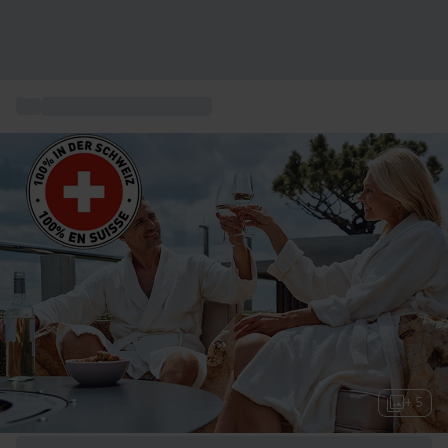
...
Coffret séjour gourmand
+ 5