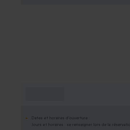
Ce que je dois
savoir ?
Dates et horaires d'ouverture :
Jours et horaires : se renseigner lors de la réservati