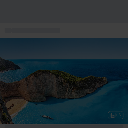
...
Coffret séjour en Europe
+ 6