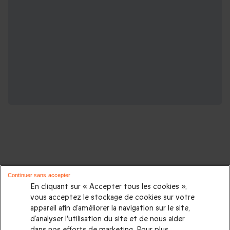
D'autres idées de cadeaux pour vos
Continuer sans accepter
proches :
En cliquant sur « Accepter tous les cookies »,
vous acceptez le stockage de cookies sur votre
appareil afin d’améliorer la navigation sur le site,
Cadeaux d'anniversaire
|
Cadeaux femme
|
Cadeaux homme
|
d’analyser l'utilisation du site et de nous aider
Cadeaux couple
|
Cadeau Noël
|
Cadeau de Noël femme
|
dans nos efforts de marketing. Pour plus