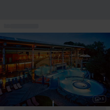
...
Coffret Thermes
+ 5