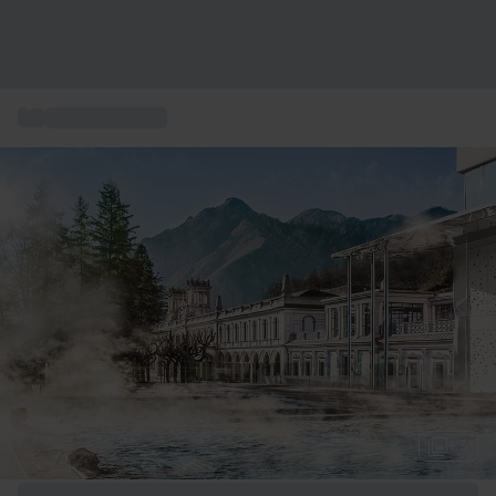
...
Séjour Bien-être
+ 5