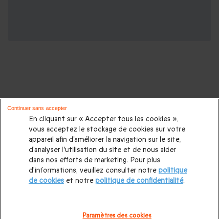
D'autres idées de cadeaux pour vos
Continuer sans accepter
proches :
En cliquant sur « Accepter tous les cookies »,
vous acceptez le stockage de cookies sur votre
appareil afin d’améliorer la navigation sur le site,
Cadeaux d'anniversaire
|
Cadeaux femme
|
Cadeaux homme
|
d’analyser l'utilisation du site et de nous aider
Cadeaux couple
|
Cadeau Noël
|
Cadeau de Noël femme
|
dans nos efforts de marketing. Pour plus
d'informations, veuillez consulter notre
politique
Cadeau de Noël homme
|
Coffrets cadeaux pour femme
|
de cookies
et notre
politique de confidentialité
.
Coffrets cadeaux pour homme
|
Cadeaux Fête des mères
|
Cadeaux Fête des pères
|
Cadeaux Saint Valentin homme
|
Paramètres des cookies