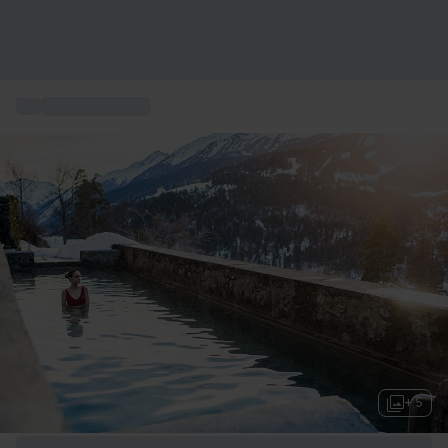
...
Séjour Bien-être
+ 5