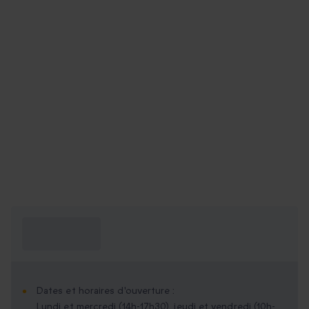
Ce que je dois
savoir ?
Dates et horaires d'ouverture :
Lundi et mercredi (14h-17h30), jeudi et vendredi (10h-