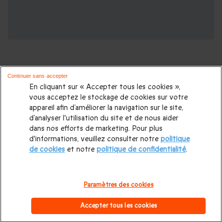
Continuer sans accepter
En cliquant sur « Accepter tous les cookies »,
vous acceptez le stockage de cookies sur votre
Partez à la découverte des plus belles
appareil afin d’améliorer la navigation sur le site,
destinations européennes :
d’analyser l'utilisation du site et de nous aider
dans nos efforts de marketing. Pour plus
d'informations, veuillez consulter notre
politique
Voyage en Europe
|
Séjour en Espagne
|
Séjour au Pays-Bas
|
de cookies
et notre
politique de confidentialité
.
Séjour en France
|
Séjour en Italie
|
Séjour en Grèce
|
Séjour
Royaume-Unis
|
Week-end romantique
|
Séjour au Château
|
Paramètres des cookies
Week-end insolite
|
Séjour bien-être
|
Séjour hôtel étoilé
|
Accepter tous les cookies
Séjour gourmand
|
Vacances en familles
|
Séjour thermal