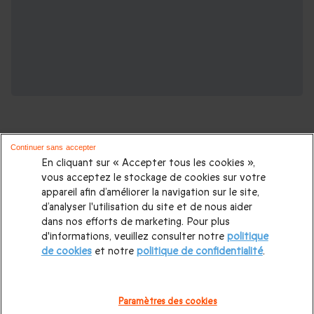
Continuer sans accepter
En cliquant sur « Accepter tous les cookies »,
vous acceptez le stockage de cookies sur votre
Partez à la découverte des plus belles
appareil afin d’améliorer la navigation sur le site,
destinations européennes :
d’analyser l'utilisation du site et de nous aider
dans nos efforts de marketing. Pour plus
d'informations, veuillez consulter notre
politique
Voyage en Europe
|
Séjour en Espagne
|
Séjour au Pays-Bas
|
de cookies
et notre
politique de confidentialité
.
Séjour en France
|
Séjour en Italie
|
Séjour en Grèce
|
Séjour
Royaume-Unis
|
Week-end romantique
|
Séjour au Château
|
Paramètres des cookies
Week-end insolite
|
Séjour bien-être
|
Séjour hôtel étoilé
|