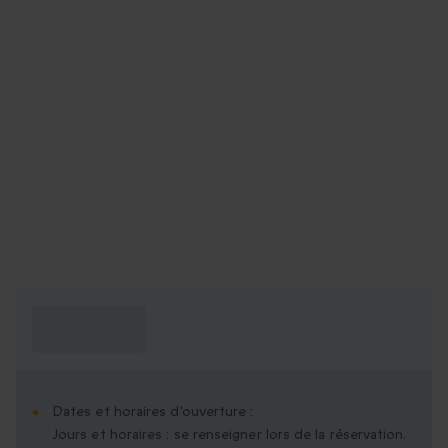
Ce que je dois
savoir ?
Dates et horaires d'ouverture :
Jours et horaires : se renseigner lors de la réservation.