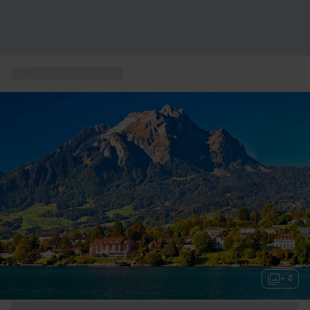
...
Box séjour bien-être
+ 4