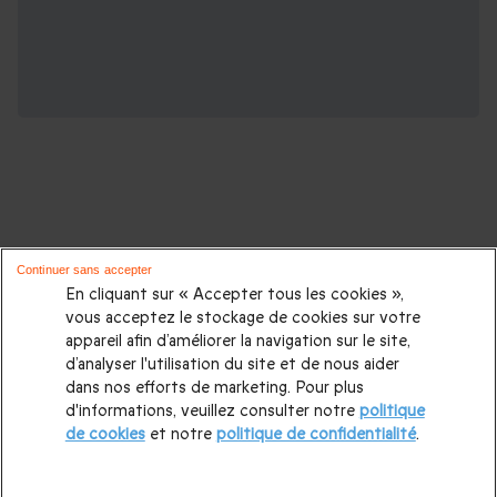
D'autres idées de cadeaux pour vos
Continuer sans accepter
proches :
En cliquant sur « Accepter tous les cookies »,
vous acceptez le stockage de cookies sur votre
appareil afin d’améliorer la navigation sur le site,
Cadeaux d'anniversaire
|
Cadeaux femme
|
Cadeaux homme
|
d’analyser l'utilisation du site et de nous aider
Cadeaux couple
|
Cadeau Noël
|
Cadeau de Noël femme
|
dans nos efforts de marketing. Pour plus
d'informations, veuillez consulter notre
politique
Cadeau de Noël homme
|
Coffrets cadeaux pour femme
|
de cookies
et notre
politique de confidentialité
.
Coffrets cadeaux pour homme
|
Cadeaux Fête des mères
|
Cadeaux Fête des pères
|
Cadeaux Saint Valentin homme
|