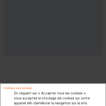
D'autres idées de cadeaux pour vos
Continuer sans accepter
proches :
En cliquant sur « Accepter tous les cookies »,
vous acceptez le stockage de cookies sur votre
appareil afin d’améliorer la navigation sur le site,
Cadeaux d'anniversaire
|
Cadeaux femme
|
Cadeaux homme
|