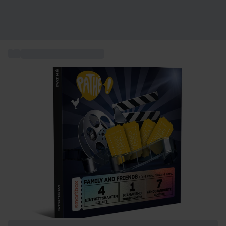
...
Coffret sortie culturelle
+ 4