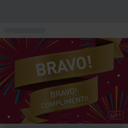
...
Idées de cadeaux
+ 3