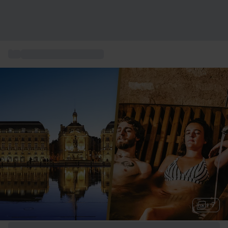
...
Box Week-end & voyage
+ 7