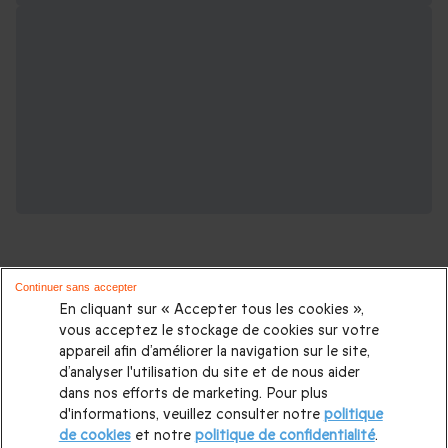
Continuer sans accepter
En cliquant sur « Accepter tous les cookies »,
vous acceptez le stockage de cookies sur votre
Partez à la découverte des plus belles
appareil afin d’améliorer la navigation sur le site,
destinations européennes :
d’analyser l'utilisation du site et de nous aider
dans nos efforts de marketing. Pour plus
d'informations, veuillez consulter notre
politique
Voyage en Europe
|
Séjour en Espagne
|
Séjour au Pays-Bas
|
de cookies
et notre
politique de confidentialité
.