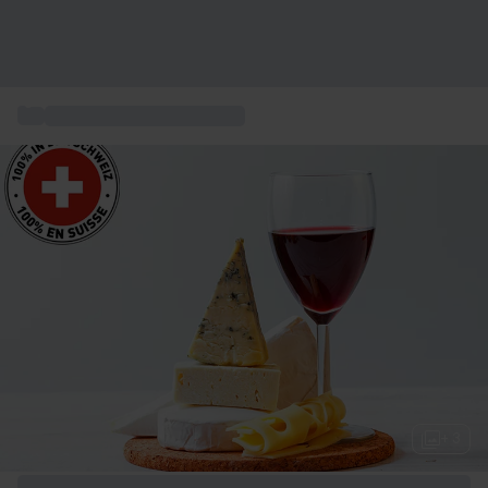
...
Restaurant gastronomique
+ 3