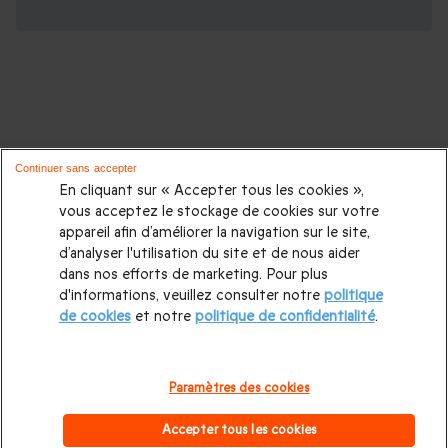
D'autres idées de cadeaux pour vos
Continuer sans accepter
proches :
En cliquant sur « Accepter tous les cookies »,
vous acceptez le stockage de cookies sur votre
appareil afin d’améliorer la navigation sur le site,
Cadeaux d'anniversaire
|
Cadeaux femme
|
Cadeaux homme
|
d’analyser l'utilisation du site et de nous aider
Cadeaux couple
|
Cadeau Noël
|
Cadeau de Noël femme
|
dans nos efforts de marketing. Pour plus
d'informations, veuillez consulter notre
politique
Cadeau de Noël homme
|
Coffrets cadeaux pour femme
|
de cookies
et notre
politique de confidentialité
.
Coffrets cadeaux pour homme
|
Cadeaux Fête des mères
|
Cadeaux Fête des pères
|
Cadeaux Saint Valentin homme
|
Paramètres des cookies
Cadeaux Saint Valentin femme
|
Cadeaux de mariage
|
Accepter tous les cookies
Cadeaux d'anniversaire de mariage