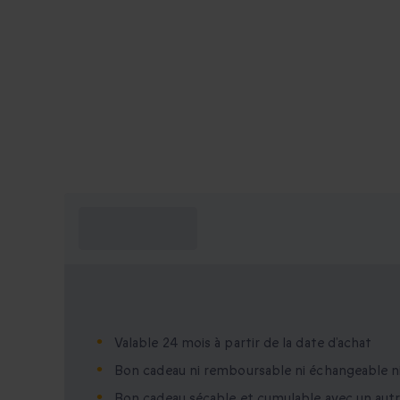
Ce que je dois
savoir ?
Ce que je dois savoir ?
Valable 24 mois à partir de la date d’achat
Bon cadeau ni remboursable ni échangeable n
Bon cadeau sécable et cumulable avec un aut